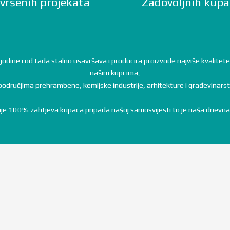
vršenih projekata
Zadovoljnih kupa
ne i od tada stalno usavršava i producira proizvode najviše kvalitete uz
našim kupcima,
područjima prehrambene, kemijske industrije, arhitekture i građevinars
je 100% zahtjeva kupaca pripada našoj samosvijesti to je naša dnevn