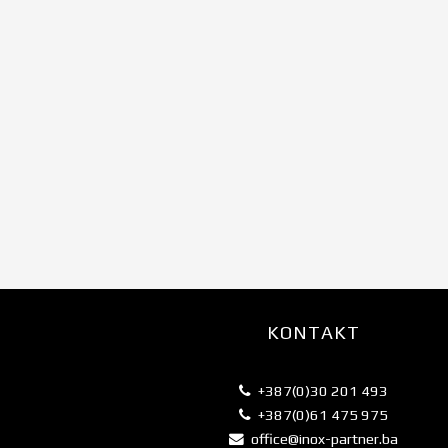
KONTAKT
+387(0)30 201 493
+387(0)61 475 975
office@inox-partner.ba