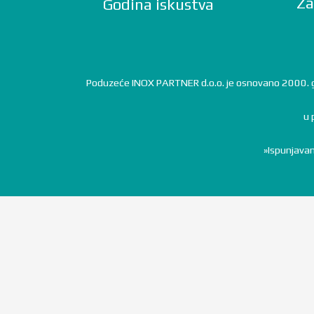
Za
Godina iskustva
Poduzeće INOX PARTNER d.o.o. je osnovano 2000. godi
u 
»Ispunjavan