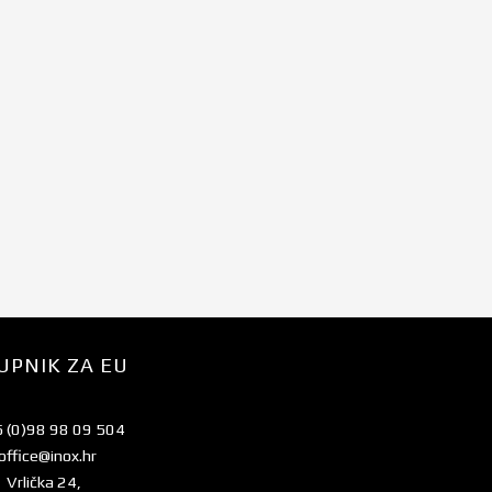
UPNIK ZA EU
 (0)98 98 09 504
office@inox.hr
Vrlička 24,