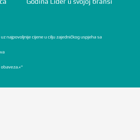
ca
Godina Lider u svojoj branši
 najpovoljnije cijene u cilju zajedničkog uspjeha sa
tva
a obaveza.«"